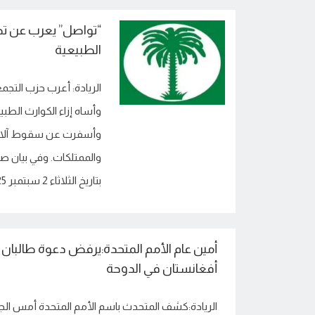
“تواصل” يعرب عن تضا
الطبيعية
الريادة: أعرب حزب التجم
وأساه إزاء الكوارث الطب
وأسفرت عن سقوط آلاف ال
والممتلكات. وفي بيان صاد
بتاريخ الثلاثاء 2 سبتمبر 2025، الموافق 9 ربيع الأول 1447، قدم […]
أمين عام الأمم المتحدة:يرفض دعوة طالبان 
أفغانستان في الدوحة
الريادة:كشف المتحدث باسم الأمم المتحدة أمس الجم