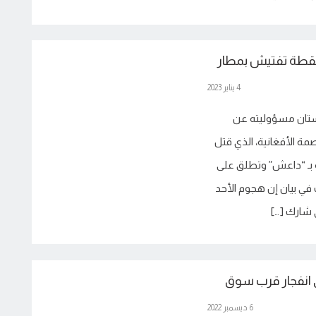
نقطة تفتيش بمطار
4 يناير 2023
نستان مسؤوليته عن
ة الأفغانية، الذي قتل
 بـ “داعش” وتطلق على
في بيان إن هجوم الأحد
شارك […]
إصابة 6 أشخاص في انفجار قرب سوق
6 ديسمبر 2022