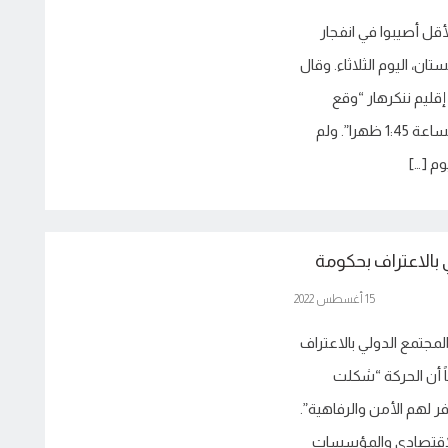
ة إن 6 أشخاص على الأقل أصيبوا في انفجار
ن، اليوم الثلاثاء. وقال
قليم ننكرهار “وقع
الانفجار في ميدان تالاشي أمام اتحاد. الصرافة قرابة الساعة 1:45 ظهرا”. ولم
م […]
ي بالاعتراف بحكومة
15 أغسطس 2022
المجتمع الدولي بالاعتراف
اً أن الحركة “شكلت
لهم الأمن والرفاهیة”.
الاقتصادي والمؤسسات