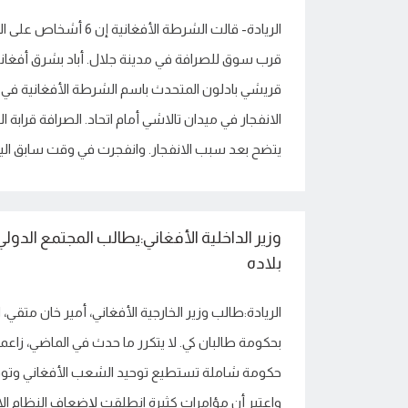
الريادة- قالت الشرطة الأفغاني
قرب سوق للصرافة في مدينة جلال. أباد بشرق أفغانستا
قريشي بادلون المتحدث باسم الشرطة الأفغانية في إ
يتضح بعد سبب الانفجار. وانفجرت في وقت سابق اليو
وزير الداخلية الأفغاني:يطالب المجتمع الدول
بلاده
الريادة:طالب وزير الخارجية الأفغاني، أمير خان متقي، 
بحکومة طالبان کي. لا یتکرر ما حدث في الماضي، زاعم
حكومة شاملة تستطيع توحيد الشعب الأفغاني وتوفر 
واعتبر أن مؤامرات كثيرة انطلقت لإضعاف النظام 