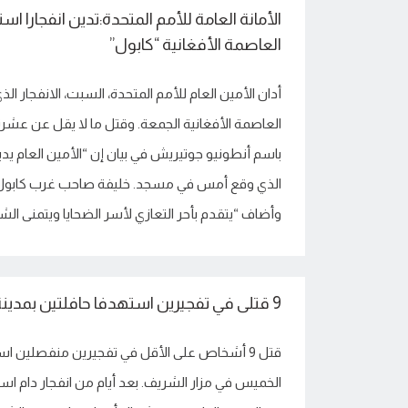
الأمانة العامة للأمم المتحدة:تدين انفجارا
العاصمة الأفغانية “كابول”
أدان الأمين العام للأمم المتحدة، السبت، الانفجار
العاصمة الأفغانية الجمعة. وقتل ما لا يقل عن عش
باسم أنطونيو جوتيريش في بيان إن “الأمين العام يد
الذي وقع أمس في مسجد. خليفة صاحب غرب كابول خ
وأضاف “يتقدم بأحر التعازي لأسر الضحايا ويتمنى الشف
9 قتلى في تفجيرين استهدفا حافلتين بمدينة أفغانية
قتل 9 أشخاص على الأقل في تفجيرين منفصلين ا
الخميس في مزار الشريف. بعد أيام من انفجار دام