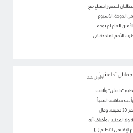
طالبان لحضور اجتماع مع
 الدوحة. الأسبوع
أمين العام لم يوجه
طرت الأمم المتحدة في
مقاتلي “داعش”
9 أبريل 2023
تنظيم “داعش” وألقت
أدت مداهمة المخبأ
الكائن في مقاطعة نمروز، يوم الأحد، إلى اشتباك استمر 30 دقيقة. وقال
 ولا المدنيين.وأضاف أنه
 الإقليمي لتنظيم […]