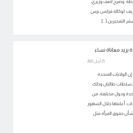
رطة. وصرح آصف وزيري،
يف، لوكالة فرانس برس
سفر التفجيرين […]
ة يزيد معاناة نساء
25 أبريل 2022
إن الولايات المتحدة
ل سلطات طالبان وذلك
متحدة ودول مختلفة، من
دات. أعلنتها خلال الشهور
أن حقوق المرأة مثل