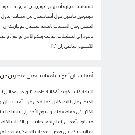
للمنظمة الدولية أنطونيو غوتيريش لم يوجه. دعوة ل
مبعوثين خاصين حول أفغانستان من مختلف الدول في
المقبل.وقال المتحدث باسمه ستيفان دوجاريك إن “ال
دعوة إلى السلطات القائمة بحكم الأمر الواقع”. واض
الأسبوع الماضي إلى […]
أفغانستان”قوات أفغانية تقتل عنصرين من 
الريادة:قتلت قوات أفغانية خاصة اثنين من مقاتلي 
القبض على ثالث، خلال عملية في غرب أفغانستان. و
مسؤول أفغاني إنه لم تقع إصابات بين القوات الخاصة
تم الاستيلاء على بعض المعدات العسكرية. يعد الفرع