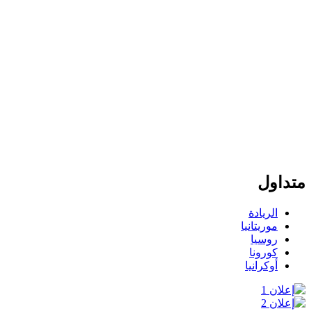
متداول
الريادة
موريتانيا
روسيا
كورونا
أوكرانيا