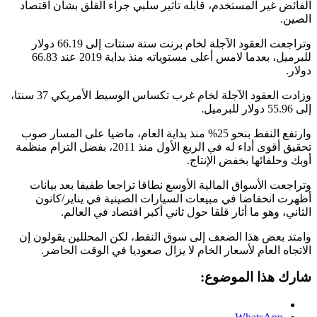
الفائض غير المستخدم، قابله تأثير سلبي جراء القلق بشأن اقتصاد
الصين.
وتراجعت العقود الآجلة لخام برنت ستة سنتات إلى 66.19 دولار
للبرميل، بعدما لامس أعلى مستوياته منذ بداية 2019 عند 66.83
دولار.
وزادت العقود الآجلة لخام غرب تكساس الوسيط الأمريكي 37 سنتا،
إلى 55.96 دولار للبرميل.
وارتفع النفط بنحو 25% منذ بداية العام، ماضيا على المسار صوب
تحقيق أقوى أداء له في الربع الأول منذ 2011، بفضل التزام منظمة
أوبك وحلفائها بخفض الإنتاج.
وتراجعت الأسواق المالية الأوسع نطاقا تراجعا طفيفا بعد بيانات
أظهرت انخفاضا في مبيعات السيارات الصينية في يناير/كانون
الثاني، وهو ما أثار قلقا حول ثاني أكبر اقتصاد في العالم.
وامتد بعض هذا الضعف إلى سوق النفط، لكن المحللين يقولون إن
الاتجاه العام لأسعار الخام لا يزال صعوديا في الوقت الحاضر.
شارك هذا الموضوع: