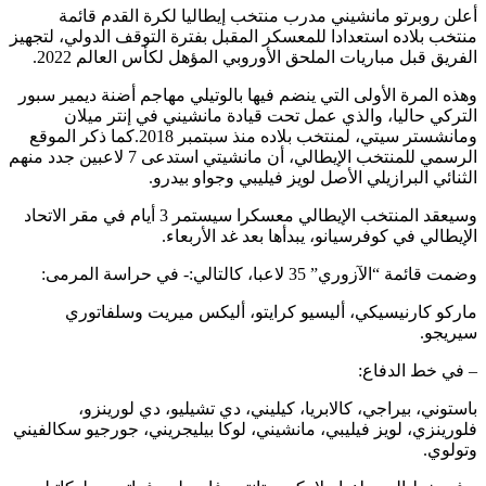
أعلن روبرتو مانشيني مدرب منتخب إيطاليا لكرة القدم قائمة
منتخب بلاده استعدادا للمعسكر المقبل بفترة التوقف الدولي، لتجهيز
الفريق قبل مباريات الملحق الأوروبي المؤهل لكأس العالم 2022.
وهذه المرة الأولى التي ينضم فيها بالوتيلي مهاجم أضنة ديمير سبور
التركي حاليا، والذي عمل تحت قيادة مانشيني في إنتر ميلان
ومانشستر سيتي، لمنتخب بلاده منذ سبتمبر 2018.كما ذكر الموقع
الرسمي للمنتخب الإيطالي، أن مانشيتي استدعى 7 لاعبين جدد منهم
الثنائي البرازيلي الأصل لويز فيليبي وجواو بيدرو.
وسيعقد المنتخب الإيطالي معسكرا سيستمر 3 أيام في مقر الاتحاد
الإيطالي في كوفرسيانو، يبدأها بعد غد الأربعاء.
وضمت قائمة “الآزوري” 35 لاعبا، كالتالي:- في حراسة المرمى:
ماركو كارنيسيكي، أليسيو كرايتو، أليكس ميريت وسلفاتوري
سيريجو.
– في خط الدفاع:
باستوني، بيراجي، كالابريا، كيليني، دي تشيليو، دي لورينزو،
فلورينزي، لويز فيليبي، مانشيني، لوكا بيليجريني، جورجيو سكالفيني
وتولوي.