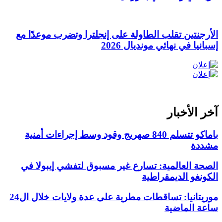
الأرجنتين تقلب الطاولة على إنجلترا وتضرب موعدًا مع
إسبانيا في نهائي مونديال 2026
آخر الأخبار
باماكو تتسلم 840 صهريج وقود وسط إجراءات أمنية
مشددة
الصحة العالمية: تسارع غير مسبوق لتفشي إيبولا في
الكونغو الديمقراطية
موريتانيا: تساقطات مطرية على عدة ولايات خلال ال24
ساعة الماضية