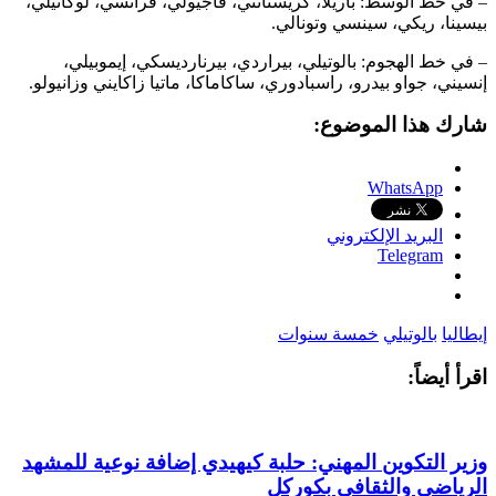
– في خط الوسط: باريلا، كريستانتي، فاجيولي، فراتسي، لوكاتيلي،
بيسينا، ريكي، سينسي وتونالي.
– في خط الهجوم: بالوتيلي، بيراردي، بيرنارديسكي، إيموبيلي،
إنسيني، جواو بيدرو، راسبادوري، ساكاماكا، ماتيا زاكايني وزانيولو.
شارك هذا الموضوع:
WhatsApp
البريد الإلكتروني
Telegram
إيطاليا
بالوتيلي
خمسة سنوات
اقرأ أيضاً:
وزير التكوين المهني: حلبة كيهيدي إضافة نوعية للمشهد
الرياضي والثقافي بكوركل