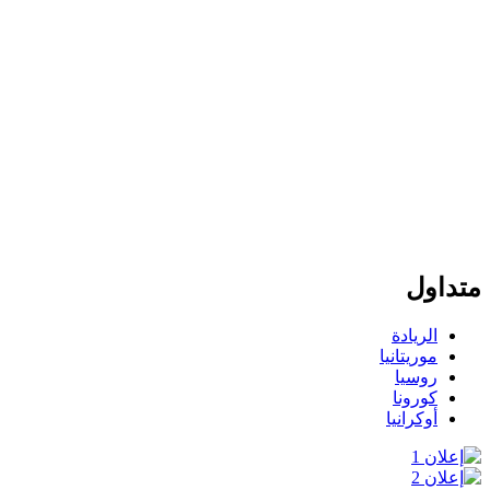
متداول
الريادة
موريتانيا
روسيا
كورونا
أوكرانيا