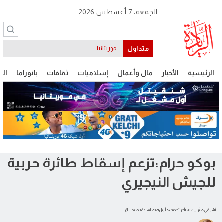
الجمعة، 7 أغسطس 2026
متداول
موريتانيا
الرئيسية
الأخبار
مال وأعمال
إسلاميات
ثقافات
بانوراما
الت
بوكو حرام:تزعم إسقاط طائرة حربية
للجيش النيجيري
نُشر في: 2 أبريل 2021
| آخر تحديث: 2 أبريل 2021 الساعة 8:59 مساءً