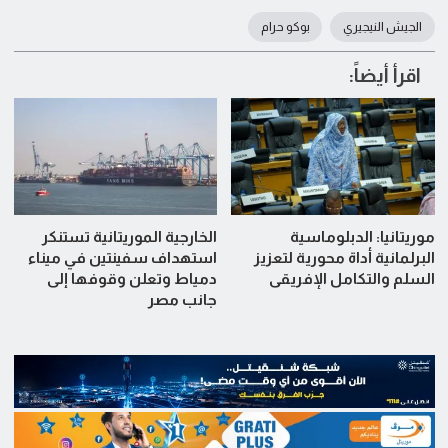
الجيش النيجيري
بوكو حرام
اقرأ أيضاً:
موريتانيا: الدبلوماسية
الخارجية الموريتانية تستنكر
البرلمانية أداة محورية لتعزيز
استهداف سفينتين في ميناء
السلم والتكامل الإفريقي
دمياط وتعلن وقوفها إلى
جانب مصر