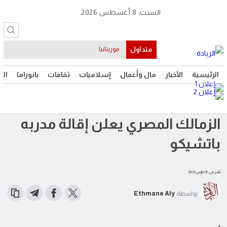
السبت، 8 أغسطس 2026
متداول
موريتانيا
الرئيسية
الأخبار
مال وأعمال
إسلاميات
ثقافات
بانوراما
الت
الزمالك المصري يعلن إقالة مدربه
باتشيكو
نُشر في: 11 مارس 2021
بواسطة:
Ethmane Aly