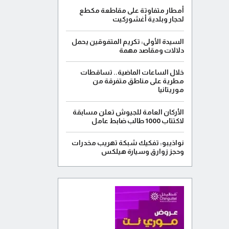
أمطار متفاوتة على مقاطعة مكطع
لحجار وبلدية أغشوركيت
السيدة الأولى: تكريم المتفوقين يحمل
دلالات ومقاصد مهمة
خلال الساعات الماضية.. تساقطات
مطرية على مناطق متفرقة من
موريتانيا
الأركان العامة للجيوش تعلن مسابقة
لاكتتاب 1000 طالب ضابط عامل
نواذيبو: تفكيك شبكة تهريب مخدرات
وحجز زوارق وسيارة هيلكس