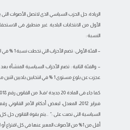
الأول من الانتخابات البلدية. غير منطبق فى الاستحق
النسبة :
– الفئة الأولى : تضم الأحزاب التي تخطت نسبة 1 % في الانتخابات البلدية المنظمة سنة 2013،
عجزت عن بلوغ مستوى 1 % في انتخابين بلديين اثنين متتاليين.
السياسية التى نصت على :” …يتم بقوة القانون حل 
أقل من 1% من الأصوات المعبر عنها في كل اقتراع أو الذي لم يشارك في اقتراعين بلديين اثنين متواليين.”