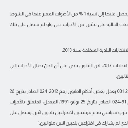
الريادة: حل الحزب السياسي الذى لاتصل الأصوات التى يحصل عليها إلى نسبة 1 % من الأصوات المعبر عنها في الشوط
اقات الحالية على فئتين من الأحزاب حتى ولو لم تحصل على تلك
– والفئة الثانية : تضم الأحزاب السياسية المنشأة بعد انتخابات 2013، لآن القانون ينص على أن الحلّ يطال الأحزاب التي
كما جاء فى المادة 20 جديدة /ف3 من القانون رقم 2018-031 يعدل بعض أحكام القانون رقم 2012-024 الصادر بتاريخ 28
فبراير 2012، المعدل، لبعض أحكام الأمر القانوني رقم 91-024 الصادر بتاريخ 25 يوليو 1991، المعدل، المتعلق بالأحزاب
كل حزب سياسي قدم مرشحين لاقتراعين بلديين اثنين وحصل على