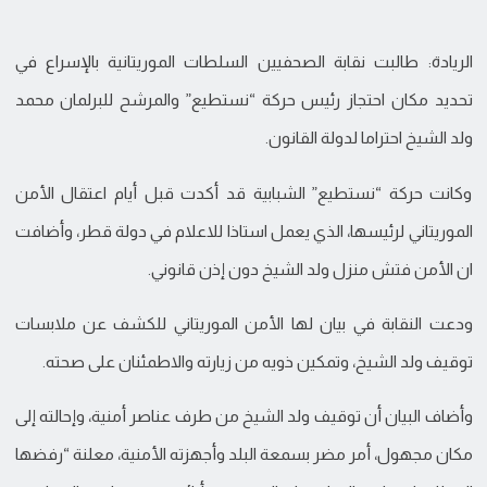
الريادة: طالبت نقابة الصحفيين السلطات الموريتانية بالإسراع في
تحديد مكان احتجاز رئيس حركة “نستطيع” والمرشح للبرلمان محمد
ولد الشيخ احتراما لدولة القانون.
وكانت حركة “نستطيع” الشبابية قد أكدت قبل أيام اعتقال الأمن
الموريتاني لرئيسها، الذي يعمل استاذا للاعلام في دولة قطر، وأضافت
ان الأمن فتش منزل ولد الشيخ دون إذن قانوني.
ودعت النقابة في بيان لها الأمن الموريتاني للكشف عن ملابسات
توقيف ولد الشيخ، وتمكين ذويه من زيارته والاطمئنان على صحته.
وأضاف البيان أن توقيف ولد الشيخ من طرف عناصر أمنية، وإحالته إلى
مكان مجهول، أمر مضر بسمعة البلد وأجهزته الأمنية، معلنة “رفضها