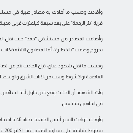
وأفادت وحسب ما أفادت به مصادر طبية في مستشفي 
قرية “بئر الرحمة” على بعد سبعة كيلمترات غربي مدينة 
وأضافت المصادر من مستشفي “حمد” حيث نقل الض
بجروح وصفت “بالخطيرة”، أما المصابون الثلاثة فكانت 
وحسب ما نقل شهود عيان، فإن الحادث نتج عن تصادم س
العاصمة نواكشوط وست من لايات الشرق والوسط المو
وأكد الشهود أن الحادث وقع حين حاول أحد السائقين تف
في اتجاهين مختلفين.
وأودت حوادث السير أمس الجمعة، بحياة ثلاثة اشخ
سقوط