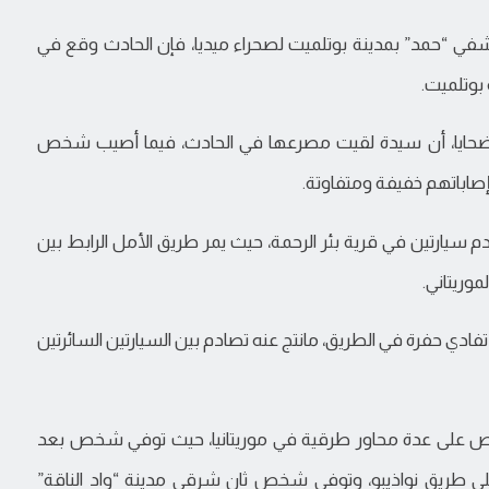
“حمد” بمدينة بوتلميت لصحراء ميديا، فإن الحادث وقع في
بوتلميت.
حايا، أن سيدة لقيت مصرعها في الحادث، فيما أصيب شخص
إصاباتهم خفيفة ومتفاوتة.
يارتين في قرية بئر الرحمة، حيث يمر طريق الأمل الرابط بين
ريتاني.
ادي حفرة في الطريق، مانتج عنه تصادم بين السيارتين السائرتين
اص على عدة محاور طرقية في موريتانيا، حيث توفي شخص بعد
 شاحنة على سيارته الصغير عند الكلم 200 على طريق نواذيبو، وتوفي شخص ثان شرقي مدينة “واد الناقة”