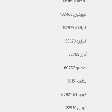
لعصابه 116169
كوركول 102465
البراكنة 132979
الترارزة 155320
آدرار 38765
نواذيبو 60737
تكانت 38151
كيديماغا: 67921
تيرس 22930