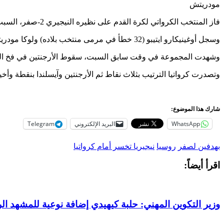
مودريتش
فاز المنتخب الكرواتي لكرة القدم على نظيره النيجيري 2-صفر، السبت، في كالينينغراد في ختام الجولة الأولى من منافسات المجموعة الرابعة من مونديال روسيا 2018.
وسجل أوغينيكارو ايتيبو (32 خطأ في مرمى منتخب بلاده) ولوكا مودريتش (71 من ركلة جزاء) هدفي كرواتيا.
وشهدت المجموعة في وقت سابق السبت، سقوط الأرجنتين في فخ التعادل 1-1 مع ايسلندا، في مباراة أهدر فيها النجم ليونيل ميسي ركلة جزاء في ا
وتصدرت كرواتيا الترتيب بثلاث نقاط ثم الأرجنتين وآيسلندا بنقطة وأخير
شارك هذا الموضوع:
WhatsApp
البريد الإلكتروني
Telegram
بهدفين لصفر
روسيا
نيجيريا تخسر أمام كرواتيا
اقرأ أيضاً:
وزير التكوين المهني: حلبة كيهيدي إضافة نوعية للمشهد ا