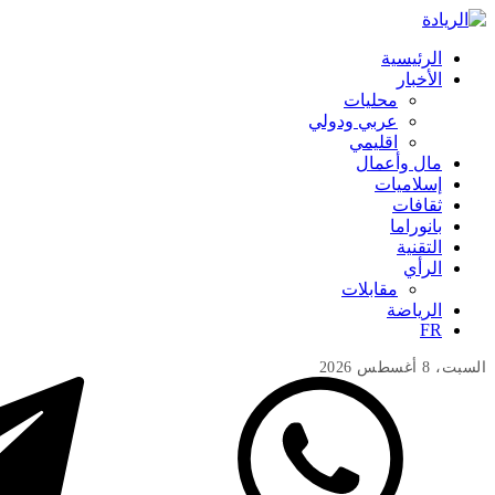
الرئيسية
الأخبار
محليات
عربي ودولي
اقليمي
مال وأعمال
إسلاميات
ثقافات
بانوراما
التقنية
الرأي
مقابلات
الرياضة
FR
السبت، 8 أغسطس 2026