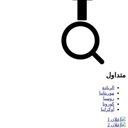
متداول
الريادة
موريتانيا
روسيا
كورونا
أوكرانيا