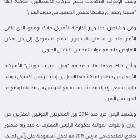
ونفت الإمارات الاتهامات بدعم تحركات الانفصاليين، مؤكدة أنها
“ستبذل قصارى جهدها لخفض التصعيد في جنوب اليمن”.
وفي واشنطن، دعا وزير الخارجية الأميركي مايك بومبيو، الذي التقى
الأمير خالد بن سلمان نائب وزير الدفاع السعوديّ، إلى حل يمكن
التفاوض عليه مع قوات المجلس الانتقالي الجنوبي.
ويأتي ذلك بعدما نقلت صحيفة “وول ستريت جورنال” الأميركية
الأربعاء عن مصادر لم تكشفها القول إن إدارة الرئيس الأميركي دونالد
ترامب تسعى لإجراء محادثات سرية مع الحوثيين في محاولة لوضع حد
للحرب في اليمن.
ويشهد اليمن حربا منذ 2014 بين المتمردين الحوثيين المقرّبين من
إيران، والقوات الموالية لحكومة الرئيس المعترف به عبد ربه منصور
هادي، تصاعدت في مارس 2015 مع تدخل السعودية على رأس تحالف