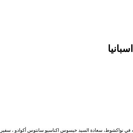
سبانيا
تبه في نواكشوط، سعادة السيد خيسوس اكناسيو سانتوس أكوادو ، سفير الم