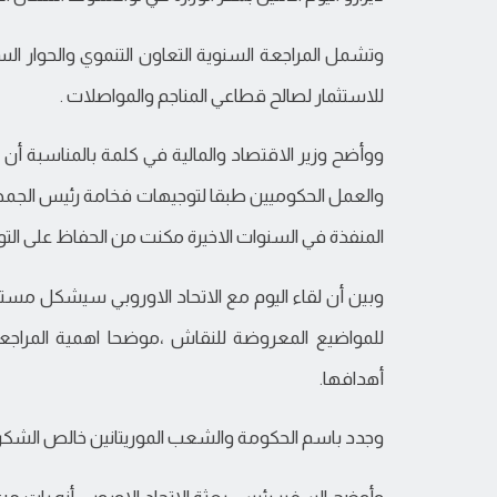
وتشمل المراجعة السنوية التعاون التنموي والحوار الس
للاستثمار لصالح قطاعي المناجم والمواصلات .
ووأضح وزير الاقتصاد والمالية في كلمة بالمناسبة أن
والعمل الحكوميين طبقا لتوجيهات فخامة رئيس الجمهور
المنفذة في السنوات الاخيرة مكنت من الحفاظ على التوا
وبين أن لقاء اليوم مع الاتحاد الاوروبي سيشكل مستقب
للمواضيع المعروضة للنقاش ،موضحا اهمية المراج
أهدافها.
وجدد باسم الحكومة والشعب الموريتانين خالص الشكر للا
وأوضح السفير رئيس بعثة الاتحاد الاوروبي أنه بات من 