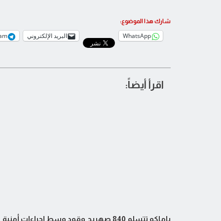
شارك هذا الموضوع:
WhatsApp
البريد الإلكتروني
ram
اقرأ أيضاً:
باماكو تتسلم 840 صهريج وقود وسط إجراءات أمنية