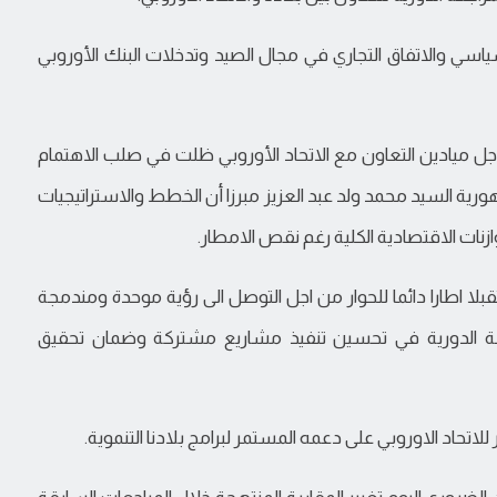
ياسي والاتفاق التجاري في مجال الصيد وتدخلات البنك الأوروبي
 جل ميادين التعاون مع الاتحاد الأوروبي ظلت في صلب الاهتمام
ية السيد محمد ولد عبد العزيز مبرزا أن الخطط والاستراتيجيات
زنات الاقتصادية الكلية رغم نقص الامطار.
لا اطارا دائما للحوار من اجل التوصل الى رؤية موحدة ومندمجة
عة الدورية في تحسين تنفيذ مشاريع مشتركة وضمان تحقيق
تحاد الاوروبي على دعمه المستمر لبرامج بلادنا التنموية.
الضروري اليوم تغيير المقاربة المنتهجة خلال المراجعات السابقة