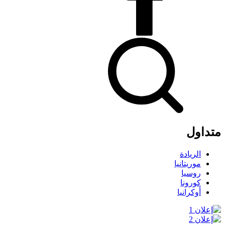
متداول
الريادة
موريتانيا
روسيا
كورونا
أوكرانيا