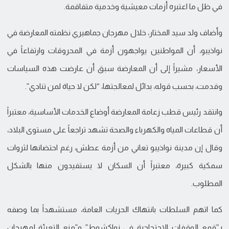
في ظل ما اعتبره أزمات معيشية وخدمية متفاقمة.
وأضاف ولد سيد المختار، خلال مهرجان جماهيري نظمته المعارضة في
نواذيبو، أن المواطنين يواجهون أزمة في المحروقات وارتفاعاً في
الأسعار، مشيراً إلى أن المعارضة سبق أن عارضت هذه السياسات
وقدمت، بحسب قوله، بدائل لمعالجتها، “لكن لا حياة لمن تنادي”.
وانتقد رئيس قطب زعامة المعارضة أوضاع الخدمات الأساسية، معتبراً
أن قطاعات المياه والكهرباء والصحة تشهد تراجعاً على مستوى البلاد،
وقال إن مدينة نواذيبو تعاني من أزمة عطش، رغم احتضانها لثروات
سمكية كبيرة، معتبراً أن السكان لا يستفيدون منها بالشكل
المطلوب.
كما اتهم السلطات بانتهاك الحريات العامة، مستشهداً بما وصفه
بـ”قمع الوقفات الاحتجاجية في نواكشوط” و”منع التعبئة لمهرجان