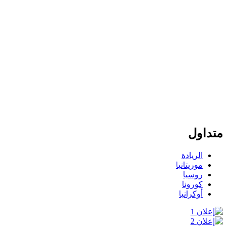
متداول
الريادة
موريتانيا
روسيا
كورونا
أوكرانيا