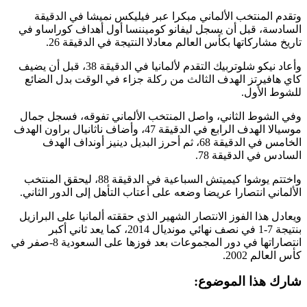
وتقدم المنتخب الألماني مبكرا عبر فيليكس نميشا في الدقيقة
السادسة، قبل أن يسجل ليفانو كوميننسا أول أهداف كوراساو في
تاريخ مشاركاتها بكأس العالم معادلا النتيجة في الدقيقة 26.
وأعاد نيكو شلوتربيك التقدم لألمانيا في الدقيقة 38، قبل أن يضيف
كاي هافيرتز الهدف الثالث من ركلة جزاء في الوقت بدل الضائع
للشوط الأول.
وفي الشوط الثاني، واصل المنتخب الألماني تفوقه، فسجل جمال
موسيالا الهدف الرابع في الدقيقة 47، وأضاف ناثانيال براون الهدف
الخامس في الدقيقة 68، ثم أحرز البديل دينيز أونداف الهدف
السادس في الدقيقة 78.
واختتم يوشوا كيميتش السباعية في الدقيقة 88، ليحقق المنتخب
الألماني انتصارا عريضا وضعه على أعتاب التأهل إلى الدور الثاني.
ويعادل هذا الفوز الانتصار الشهير الذي حققته ألمانيا على البرازيل
بنتيجة 7-1 في نصف نهائي مونديال 2014، كما يعد ثاني أكبر
انتصاراتها في دور المجموعات بعد فوزها على السعودية 8-صفر في
كأس العالم 2002.
شارك هذا الموضوع: