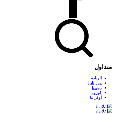
متداول
الريادة
موريتانيا
روسيا
كورونا
أوكرانيا