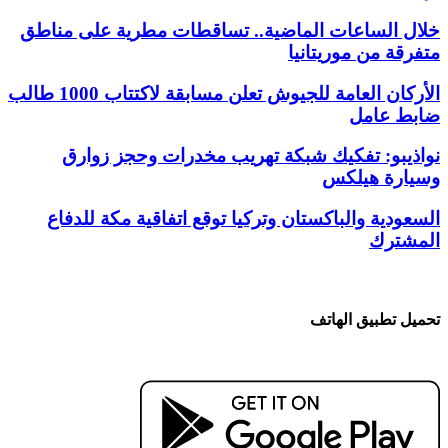
خلال الساعات الماضية.. تساقطات مطرية على مناطق
متفرقة من موريتانيا
الأركان العامة للجيوش تعلن مسابقة لاكتتاب 1000 طالب
ضابط عامل
نواذيبو: تفكيك شبكة تهريب مخدرات وحجز زوارق
وسيارة هيلكس
السعودية والباكستان وتركيا توقع اتفاقية مكة للدفاع
المشترك
تحميل تطبيق الهاتف