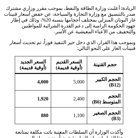
الريادة
:
أعلنت وزارة الطاقة والنفط، بموجب مقرر وزاري مشترك
صدر بالتنسيق مع وزارة التجارة والسياحة، عن خفض أسعار قنينات
غاز البوتان المنزلي بمختلف أحجامها بنسبة 20%، وذلك في إطار
جهود الحكومة الرامية إلى دعم القدرة الشرائية للمواطنين
والتخفيف من الأعباء المعيشية عن الأسر.
وبموجب هذا القرار، الذي دخل حيز التنفيذ فوراً، تم تحديث أسعار
قنينات الغاز على النحو التالي:
السعر القديم
السعر الجديد
حجم القنينة
(أوقية قديمة)
(أوقية قديمة)
الحجم الكبير
4,000
5,000
(B12)
الحجم
1,920
2,400
المتوسط (B6)
الحجم الصغير
880
1,100
(B3)
وأكدت الوزارة أن السلطات المعنية باتت مكلفة بمتابعة
هذا القرار لضمان التزامه؛ حيث أُسندت مهام السهر