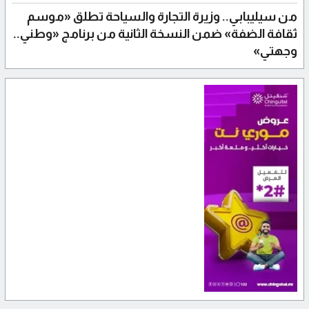
من سيليبابي.. وزيرة التجارة والسياحة تطلق «موسم
ثقافة الضفة» ضمن النسخة الثانية من برنامج «وطني..
وجهتي»