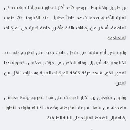
برز طريق نواكشوط – روصو كأحد أكثر المحاور تسجيلاً للحوادث خلال
الفترة الأخيرة، بعدما شهد حادثاً خطيراً . عند الكيلومتر 70 جنوب
العاصمة، أسفر عن إصابات بالغة وأضرار مادية كبيرة في المركبات
المتصادمة.
ولم تمضِ أيام قليلة حتى سُجل حادث جديد على الطريق ذاته عند
الكيلومتر 42، أدى إلى وفاة شخص، في مؤشر يعكس . خطورة هذا
المحور الذي يشهد حركة كثيفة للمركبات العابرة وسيارات النقل بين
المدن.
ويقول متابعون إن تكرار الحوادث على هذا الطريق يرتبط بعوامل
متعددة، من بينها السرعة المفرطة، وضعف الالتزام بقواعد التجاوز.
إضافة إلى الضغط المتزايد على البنية الطرقية.