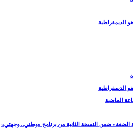
غو الديمقراطية
غو الديمقراطية
ة الضفة» ضمن النسخة الثانية من برنامج «وطني.. وجهتي»