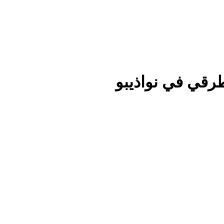
طرقي في نواذيبو