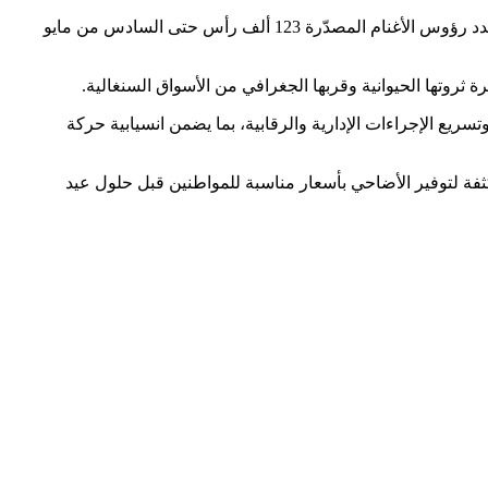
الريادة: أكدت السلطات السنغالية أن موريتانيا واصلت تصدّرها قائمة مورّدي الأضاحي إلى السوق السنغالية قبيل عيد الأضحى، بعدما تجاوز عدد رؤوس الأغنام المصدّرة 123 ألف رأس حتى السادس من مايو
 ثروتها الحيوانية وقربها الجغرافي من الأسواق السنغالية.
سريع الإجراءات الإدارية والرقابية، بما يضمن انسيابية حركة
فة لتوفير الأضاحي بأسعار مناسبة للمواطنين قبل حلول عيد