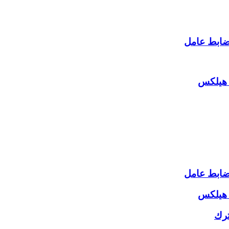
 هيلكس
 هيلكس
ترك