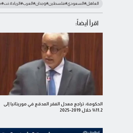
العاهل#السعودي#فلسطين#وجدان#العرب#الريادة.نت#مور
اقرأ أيضاً:
الحكومة: تراجع معدل الفقر المدقع في موريتانيا إلى
11.2% خلال 2019-2025