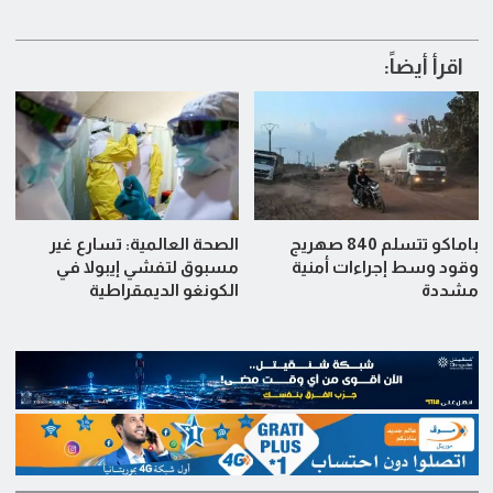
اقرأ أيضاً:
باماكو تتسلم 840 صهريج
الصحة العالمية: تسارع غير
وقود وسط إجراءات أمنية
مسبوق لتفشي إيبولا في
مشددة
الكونغو الديمقراطية