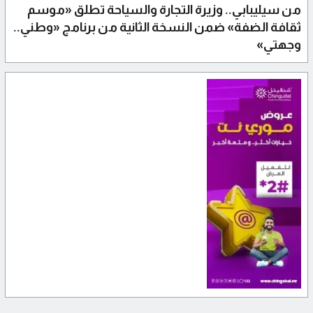
من سيليبابي.. وزيرة التجارة والسياحة تطلق «موسم
ثقافة الضفة» ضمن النسخة الثانية من برنامج «وطني..
وجهتي»