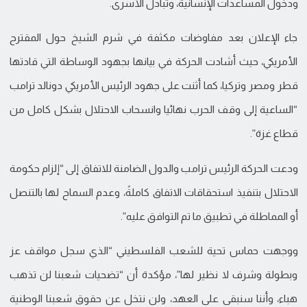
ودخول المساعدات الإنسانية، وتبادل الأسرى.
جاء الإعلان بعد مفاوضات مكثفة في شرم الشيخ حول المقترح
الأمريكي، حيث أشادت الحركة في بيانها بجهود الوساطة التي قادتها
قطر ومصر وتركيا، كما أثنت على جهود الرئيس الأمريكي دونالد ترامب
“الساعية إلى وقف الحرب نهائيا وانسحاب الاحتلال بشكل كامل من
قطاع غزة”.
ودعت الحركة الرئيس ترامب والدول الضامنة للاتفاق إلى “إلزام حكومة
الاحتلال بتنفيذ استحقاقات الاتفاق كاملةً، وعدم السماح لها بالتنصل
أو المماطلة في تطبيق ما تم التوافق عليه”.
ووجهت حماس تحية للشعب الفلسطيني “الذي سجل مواقف عز
وبطولة وشرف لا نظير لها”، مؤكدة أن “تضحيات شعبنا لن تذهب
هباء، وأننا سنبقى على العهد، ولن نتخل عن حقوق شعبنا الوطنية