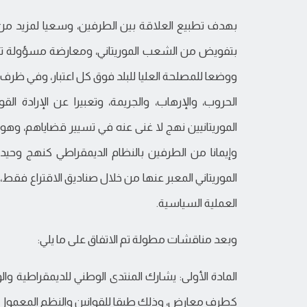
بهدف تطبيع العلاقة بين الطرفين، وسعيا لمزيد من ا
بتفويض من الشعب الموريتاني، ومعارضة مسؤولة تل
ووضعا للمصلحة العليا للبلد فوق كل اعتبار، وفي ظ
الحروب، والإرهاب، والجريمة، وتعبيرا عن الإرادة القو
الموريتانيين نهج لا غنى عنه في تسيير قضاياهم، وهو 
وإيمانا من الطرفين بالنظام الديمقراطي كنهج وحيد 
الموريتاني المعبر عنها من خلال صناديق الاقتراع فق
العملية السياسية.
وبعد مناقشات مطولة تم الاتفاق على ما يلي:
المادة الأولى: يشارك المنتدى الوطني للديمقراطية وال
كطرف معارض، وذلك طبقا للقوانين والنظم المعمول 