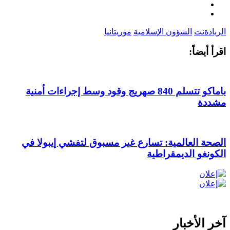
الريادةنت
الشؤون الإسلامية
موريتانيا
اقرأ أيضاً:
باماكو تتسلم 840 صهريج وقود وسط إجراءات أمنية
مشددة
الصحة العالمية: تسارع غير مسبوق لتفشي إيبولا في
الكونغو الديمقراطية
آخر الأخبار