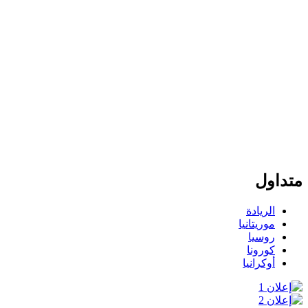
متداول
الريادة
موريتانيا
روسيا
كورونا
أوكرانيا