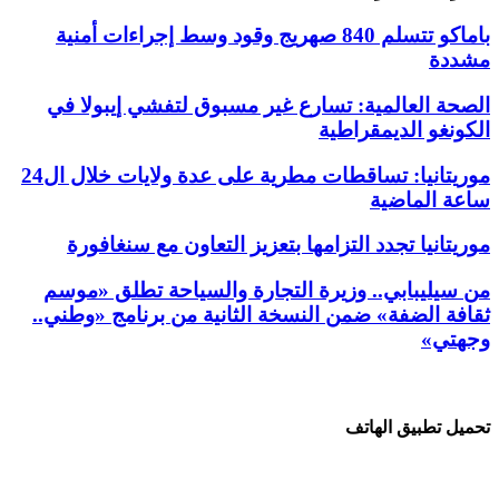
باماكو تتسلم 840 صهريج وقود وسط إجراءات أمنية
مشددة
الصحة العالمية: تسارع غير مسبوق لتفشي إيبولا في
الكونغو الديمقراطية
موريتانيا: تساقطات مطرية على عدة ولايات خلال ال24
ساعة الماضية
موريتانيا تجدد التزامها بتعزيز التعاون مع سنغافورة
من سيليبابي.. وزيرة التجارة والسياحة تطلق «موسم
ثقافة الضفة» ضمن النسخة الثانية من برنامج «وطني..
وجهتي»
تحميل تطبيق الهاتف