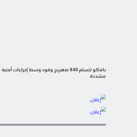
باماكو تتسلم 840 صهريج وقود وسط إجراءات أمنية
مشددة