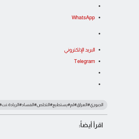
WhatsApp
البريد الإلكتروني
Telegram
الجبوري#العراق#لم#يستطيع#التخلص#الفساد#الريادة.نت#مو
اقرأ أيضاً: