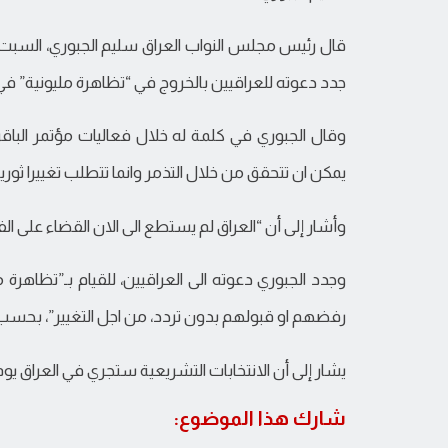
قال رئيس مجلس النواب العراق سليم الجبوري، السبت، 
جدد دعوته للعراقيين بالخروج في “تظاهرة مليونية” في ي
وقال الجبوري في كلمة له خلال فعاليات مؤتمر الباقرين
يمكن ان تتحقق من خلال التذمر وانما تتطلب تغييرا ثوريا ان
وأشار إلى أن “العراق لم يستطع الى الان القضاء على ال
وجدد الجبوري دعوته الى العراقيين، للقيام بـ”تظاهرة 
رفضهم او قبولهم بدون تردد، من اجل التغيير”، بحسب
يشار إلى أن الانتخابات التشريعية ستجري في العراق يوم 12 من شهر مايو المقبل
شارك هذا الموضوع: