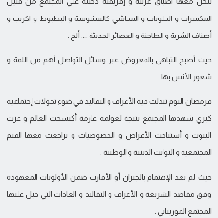
لتحل معها اطباق عربية و إفريقية دخيلة علي المجتمع من قبيل
المكسرات و الحلويات و المحاشي كالسنبوسة و البطبوط و اكريب و
أصناف الشربة و الطاجنة و العصائر الحديثة ….. ألخ .
حيث أصبح التباهي بالمعروض عبر وسائل التواصل أهم من اللمة و
شعور الأنس بها .
فرمضان اليوم تبدلت فيه الأعراف و التقاليد في ضوء تحولات إجتماعية
كبري شهدها المجتمع نتيجة لعولمة عارمة أكتسحت العالم و غزت
البيوت و أستباحت الأعراض و الخصوصيات و تراجعت معها القيم
المجتمعية و الثوابت الدينية و الوطنية .
حيث لم يعد الإهتمام بالجيران أو الأقارب ضمن الأولويات المعهودة
وفق مقاصد الشريعة و الأعراف و التقاليد و العادات التي جبل عليها
المجتمع الموريتاني .