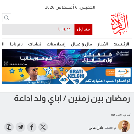
الخميس، 6 أغسطس 2026
متداول
موريتانيا
الرئيسية
الأخبار
مال وأعمال
إسلاميات
ثقافات
بانوراما
الت
رمضان بين زمنين / اباي ولد اداعة
نُشر في: 14 فبراير 2025
بواسطة:
بلال عالي