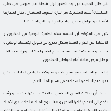
في ظل الحديث عن بدء تصدير أول شحنة غاز طبيعي من حقل
السلحفاة أحميم المشترك مع الجارة الجنوبية السينغال ، طال انتظارها
لأسباب و عوامل تخص عملاق الغاز البريطاني الماكر BP
كان من المتوقع أن تسهم هذه الطفرة النوعية في المخزون و
الإحتياط من الغاز و النفط بشكل جذري في تحويل الإقتصاد الوطني و
تحديد نوعيته و هيكلته ، مما قد يفتح آفاقا واعدة لتطوير إقتصاد البلد
و خلق فرص هامة أمام المواطن المطحون .
إذا ما تم القطيعة مع ممارسات و سلوكيات الماضي الخاطئة بشكل
يعزز قيم النزاهة و الشفافية في تسيير المال العام .
حيث أن ظاهرة التملق السياسي و الظهور بولاءات كاذبة و زائفة
يؤدي إلي انعدام تكافؤ الفرص و تقتل روح المبادرة الجادة لدي الأفراد
وتدمر النسق الإجتماعي و تفككه الي أشلال و تساهم في انتشار