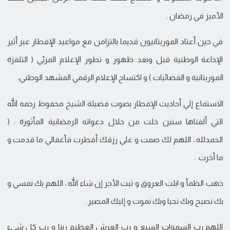
الأميز في رمضان .
في حين أعتاد الموريتانيون قديما بالتزامن مع مواعيد الإفطار عبر أثير
الإذاعة الوطنية قبل وبعد ظهور و تطور الإعلام المرئي ( التلفزة
الموريتانية و الفضائيات ) و اكتساح الإعلام الرقمي المشهد الوطني،
الاستماع إلي أحاديث الإفطار بصوت فضيلة الشيخ محفوظ رحمه الله
التي ألفناها سنين خلت من خلال دعواته الرمضانية المأثورة : (
الحمدلله ، اللهم لك صمت و علي رزقك أفطرت فأغفالي ما قدمت و
ما أخرت .
ذهب الظمأ و ابلت العروق و ثبت الأجر إن شاء الله ، اللهم بك نمسي و
بك نصبح وبك نحيا وبك نموت و إليك المصير .
اللهم رب السموات السبع و رب العرش العظيم ربنا و رب كل شيء