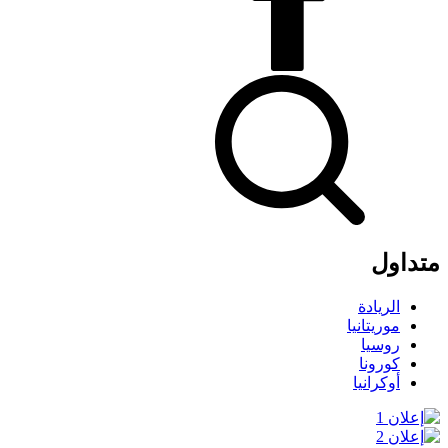
متداول
الريادة
موريتانيا
روسيا
كورونا
أوكرانيا