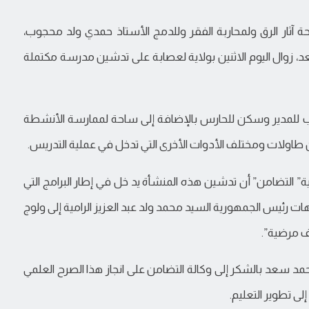
حة آثار الرق ولمحاربة الفقر وللدمج الأستاذ حمدي ولد محجوب،
 زوال اليوم الاثنين بولاية لعصابة على تدشين مدرسة مكتملة
 فصول مدرسية ومكتب للمدير وسكن للحارس بالإضافة إلى ساحة لممارسة الأنشطة
ن طاولات ومختلف الأدوات الأخرى التي تدخل في عملية التدريس.
نية” التضامن” أن تدشين هذه المنشأة يد خل في إطار البرامج التي
هات رئيس الجمهورية السيد محمد ولد عبد العزيز الرامية إلى ولوج
وف مرضية”.
د سعد بالشكر إلى وكالة التضامن على انجاز هذا الصرح العلمي
ى تطوير التعليم.