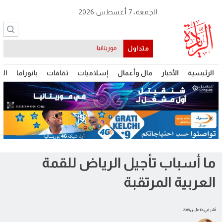
الجمعة، 7 أغسطس 2026
متداول
موريتانيا
الرئيسية
الأخبار
مال وأعمال
إسلاميات
ثقافات
بانوراما
الت
ما أسباب تأجيل الرياض للقمة
العربية المرتقبة
نُشر في: 10 مارس 2018