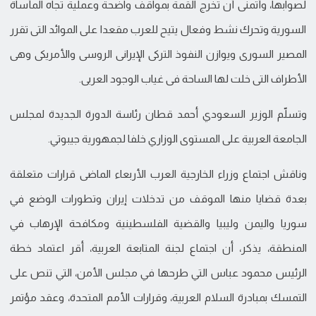
لصوابها، وأتمنى أن تخرج القمة بمواقف واضحة وعملية تجاه المأساة
السورية وتحرك نشط وفعال يتيح للعرب مقعدا على الموائد التى تقرر
المصير السورى ويوازن النفوذ التركى الإيرانى الروسى والأمريكى وهى
الأطراف التى خلت لها الساحة فى غياب الوجود العربى.
وتسلّم الوزير السعودي أحمد قطان رئاسة الدورة الجديدة لمجلس
الجامعة العربية على المستوى الوزاري خلفا لجمهورية جيبوتي.
وناقش اجتماع وزراء الخارجية العرب الأربعاء الماضى قرارات متعلقة
بعدة قضايا منها الموقف من تدخلات إيران وتطورات الوضع في
سوريا واليمن وليبيا والقضية الفلسطينية ومكافحة الإرهاب في
المنطقة، يذكر، أن اجتماع لجنة المتابعة العربية، أقر اعتماد خطة
الرئيس محمود عباس التي طرحها في مجلس الأمن، التي تنص على
التمسك بمبادرة السلام العربية، وقرارات الأمم المتحدة، وعقد مؤتمر